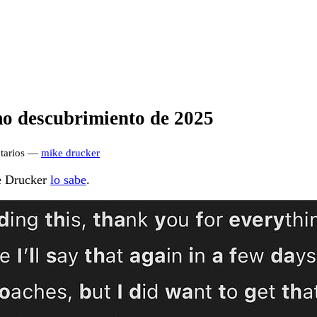
mo descubrimiento de 2025
ntarios —
mike drucker
ke Drucker
lo sabe
.