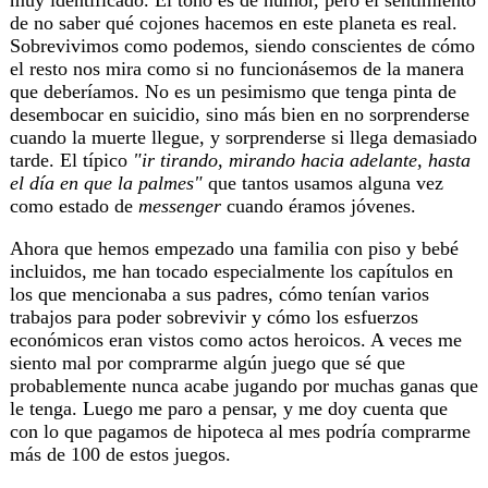
muy identificado. El tono es de humor, pero el sentimiento
de no saber qué cojones hacemos en este planeta es real.
Sobrevivimos como podemos, siendo conscientes de cómo
el resto nos mira como si no funcionásemos de la manera
que deberíamos. No es un pesimismo que tenga pinta de
desembocar en suicidio, sino más bien en no sorprenderse
cuando la muerte llegue, y sorprenderse si llega demasiado
tarde. El típico
"ir tirando, mirando hacia adelante, hasta
el día en que la palmes"
que tantos usamos alguna vez
como estado de
messenger
cuando éramos jóvenes.
Ahora que hemos empezado una familia con piso y bebé
incluidos, me han tocado especialmente los capítulos en
los que mencionaba a sus padres, cómo tenían varios
trabajos para poder sobrevivir y cómo los esfuerzos
económicos eran vistos como actos heroicos. A veces me
siento mal por comprarme algún juego que sé que
probablemente nunca acabe jugando por muchas ganas que
le tenga. Luego me paro a pensar, y me doy cuenta que
con lo que pagamos de hipoteca al mes podría comprarme
más de 100 de estos juegos.