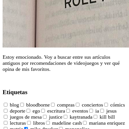
Estoy emocionado. Voy a buscar entre sus artículos
antiguos por recomendaciones de videojuegos y ver qué
opina de mis favoritos.
Etiquetas
blog
bloodborne
compras
conciertos
cómics
deporte
ego
escritura
eventos
ia
jesus
juegos de mesa
justice
kaytranada
kill bill
lecturas
libros
madeline cash
mariana enriquez
metric
mike drucker
monopolios