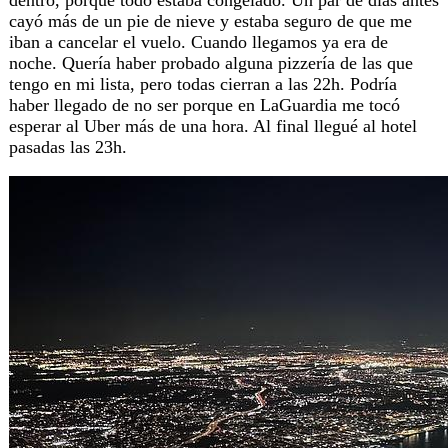
dentro, porque todo estaba congelado. Un par de días antes
cayó más de un pie de nieve y estaba seguro de que me
iban a cancelar el vuelo. Cuando llegamos ya era de
noche. Quería haber probado alguna pizzería de las que
tengo en mi lista, pero todas cierran a las 22h. Podría
haber llegado de no ser porque en LaGuardia me tocó
esperar al Uber más de una hora. Al final llegué al hotel
pasadas las 23h.