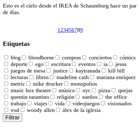
Esto es el cielo desde el IKEA de Schaumburg hace un par
de días.
1
2
3
4
5
6
7
8
9
Etiquetas
blog
bloodborne
compras
conciertos
cómics
deporte
ego
escritura
eventos
ia
jesus
juegos de mesa
justice
kaytranada
kill bill
lecturas
libros
madeline cash
mariana enriquez
metric
mike drucker
monopolios
music box theatre
música
nyc
pizza
quejas
quentin tarantino
religión
sueños
the office
trabajo
viajes
vida
videojuegos
visionados
vod
woody allen
álex de la iglesia